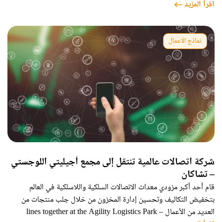
اقرأ المزيد
center using locally sourced Fly Ash bricks, an inexpensive coal-
generation waste byproduct in India. The world-class structure
stretches 10m high
نماذج الاعمال
شركة اتصالات عالمية تنتقل إلى مجمع أجيليتي اللوجستي
– تشاكان
قام أحد أكبر مزودي معدات الاتصالات السلكية واللاسلكية في العالم
بتخفيض التكاليف وتحسين إدارة المخزون من خلال جلب منتجات من
العديد من الأعمال lines together at the Agility Logistics Park –